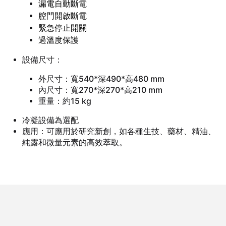
漏電自動斷電
腔門開啟斷電
緊急停止開關
過溫度保護
設備尺寸：
外尺寸：寬540*深490*高480 mm
內尺寸：寬270*深270*高210 mm
重量：約15 kg
冷凝設備為選配
應用：可應用於研究新創，如各種生技、藥材、精油、
純露和微量元素的高效萃取。