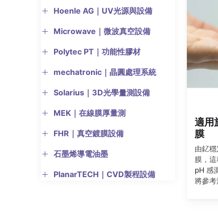
Hoenle AG｜UV光源與設備
Microwave｜微波真空設備
Polytec PT｜功能性膠材
mechatronic｜晶圓處理系統
Solarius｜3D光學量測設備
MEK｜在線膜厚量測
適用
膜
FHR｜真空鍍膜設備
由釔穩
石墨烯導電油墨
膜，這
pH 
PlanarTECH｜CVD製程設備
將參考