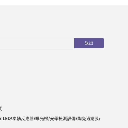
送出
司
V LED/泰勒反應器/曝光機/光學檢測設備/陶瓷過濾膜/